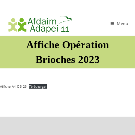
Skip
to
content
Menu
Affiche Opération
Brioches 2023
Affiche-A4-OB-23
Télécharger