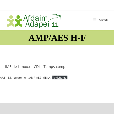
Skip
to
content
Menu
AMP/AES H-F
IME de Limoux – CDI – Temps complet
AA11_53. recrutement AMP AES IME LX
Télécharger