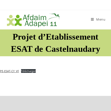
Skip
to
content
Menu
Projet d’Etablissement
ESAT de Castelnaudary
PE-ESAT-CY_VF
Télécharger