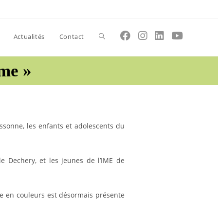
Toggle
Actualités
Contact
ime »
website
search
ssonne, les enfants et adolescents du
lle Dechery, et les jeunes de l’IME de
te en couleurs est désormais présente