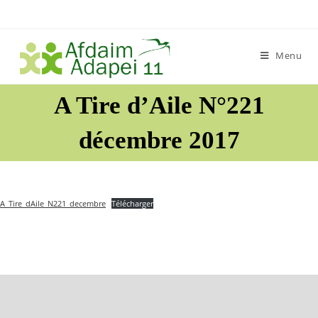
Skip
to
content
Menu
A Tire d’Aile N°221
décembre 2017
A_Tire_dAile_N221_decembre
Télécharger