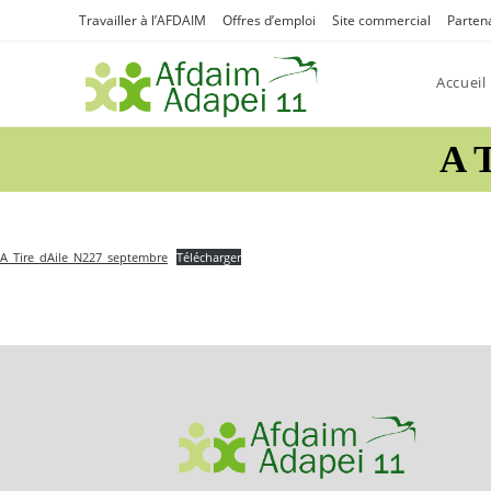
Skip
Travailler à l’AFDAIM
Offres d’emploi
Site commercial
Parten
to
content
Accueil
A 
A_Tire_dAile_N227_septembre
Télécharger