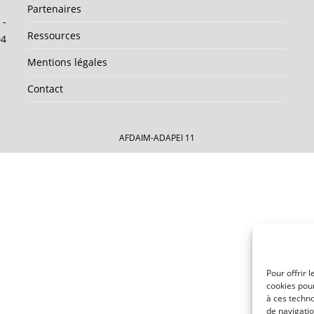
Partenaires
 -
Ressources
04
Mentions légales
Contact
AFDAIM-ADAPEI 11
Pour offrir 
cookies pour
à ces techn
de navigatio