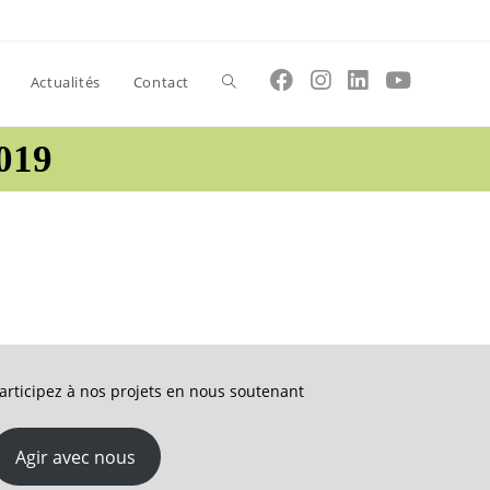
Toggle
Actualités
Contact
019
website
search
articipez à nos projets en nous soutenant
Agir avec nous