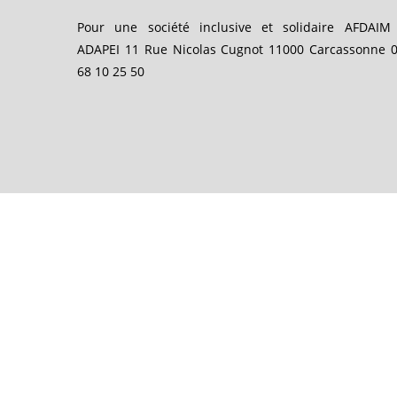
Pour une société inclusive et solidaire AFDAIM
ADAPEI 11 Rue Nicolas Cugnot 11000 Carcassonne 
68 10 25 50