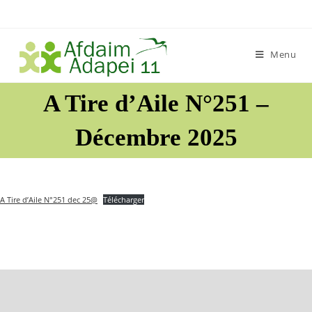
Skip
to
content
Menu
A Tire d’Aile N°251 –
Décembre 2025
A Tire d’Aile N°251 dec 25@
Télécharger