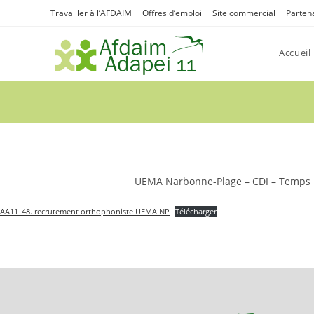
Skip
Travailler à l’AFDAIM
Offres d’emploi
Site commercial
Parten
to
content
Accueil
UEMA Narbonne-Plage – CDI – Temps pa
AA11_48. recrutement orthophoniste UEMA NP
Télécharger